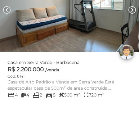
chevron_left
chevron_right
Casa em Serra Verde - Barbacena
R$ 2.200.000
/venda
Cód: 814
Casa de Alto Padrão à Venda em Serra Verde Esta
espetacular casa de 500m² de área construída,
bed
bathtub
directions_car
distribuída em 3 pavi...
construction
fullscreen
4
4
2
8
500 m²
720 m²