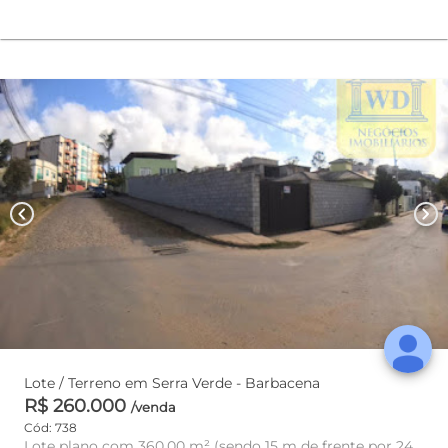
chevron_left
chevron_right
Lote / Terreno em Serra Verde - Barbacena
R$ 260.000
/venda
Cód: 738
Lote plano com 360,00 m² (sendo 15 m de frente por 24