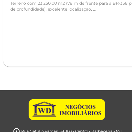
Terreno com 23.250,00 m2 (78 m de frente para a BR-338
de profundidade), excelente localização, ...
Rua Getúlio Vargas, 39
, 103
- Centro
- Barbacena
- MG