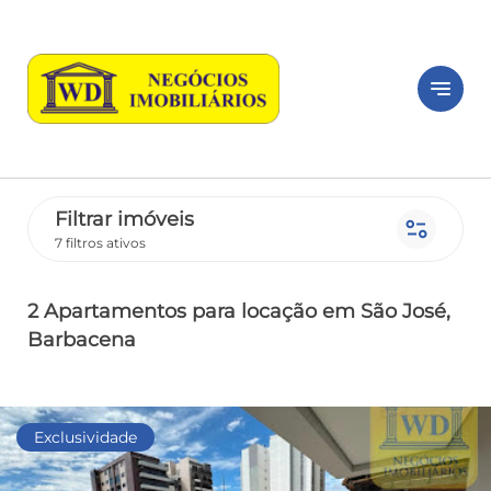
notes
Filtrar imóveis
page_info
7 filtros ativos
2 Apartamentos
para locação
em São José
,
Barbacena
Exclusividade