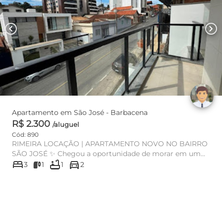
chevron_left
chevron_right
Apartamento em São José - Barbacena
R$ 2.300
/aluguel
Cód: 890
RIMEIRA LOCAÇÃO | APARTAMENTO NOVO NO BAIRRO
SÃO JOSÉ ✨ Chegou a oportunidade de morar em um
bed
bathtub
directions_car
apartamento moderno, espaç...
3
1
1
2